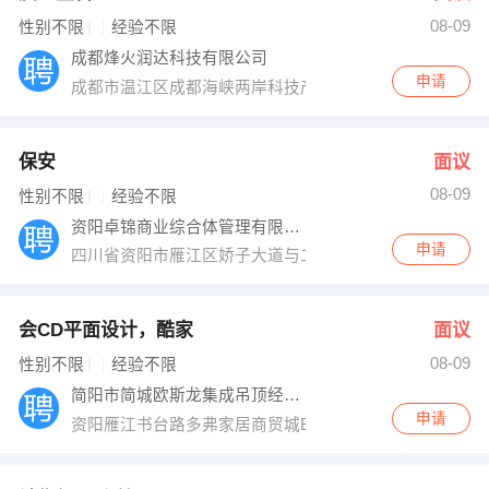
08-09
出纳
保险
性别不限
经验不限
成都烽火润达科技有限公司
编辑
法律
申请
成都市温江区成都海峡两岸科技产业开发园柳台大道西段5
保洁
贸易采购
保安
面议
跟单
理财顾问
08-09
性别不限
经验不限
资阳卓锦商业综合体管理有限公司
其他职位
申请
四川省资阳市雁江区娇子大道与二环路交叉口1（F）2-2A
会CD平面设计，酷家
面议
08-09
性别不限
经验不限
简阳市简城欧斯龙集成吊顶经营部
申请
资阳雁江书台路多弗家居商贸城B区二楼