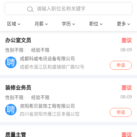
4000-5000元
本科
行政后勤
建筑装潢
确定
区域
月薪
学历
职位
更多
5000-8000元
硕士
销售岗位
教师
办公室文员
面议
8000-12000元
博士
文员
护士
08-09
性别不限
经验不限
12000-20000元
财务会计
传单派发
成都科威电讯设备有限公司
申请
成都市温江区和盛镇顺广路52号
其他
超市零售
促销导购
网络IT
保健按摩
装修业务员
面议
08-09
性别不限
经验不限
快递员
前台接待
资阳希贝装饰工程有限公司
申请
四川省资阳市雁江区幸福公馆
收银员
技术员/工程师
水电/机修
部门经理
质量主管
面议