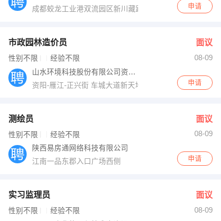
申请
成都蛟龙工业港双流园区新川藏路12座（双楠大道688号
市政园林造价员
面议
08-09
性别不限
经验不限
山水环境科技股份有限公司资阳分公司
申请
资阳-雁江-正兴街 车城大道新天地广场对面好梦茗苑一层
测绘员
面议
08-09
性别不限
经验不限
陕西易房通网络科技有限公司
申请
江南一品东郡入口广场西侧
实习监理员
面议
08-09
性别不限
经验不限